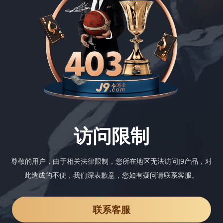
访问限制
尊敬的用户，由于相关法律限制，您所在地区无法访问J9产品，对
此造成的不便，我们深表歉意，您如有疑问请联系客服。
联系客服