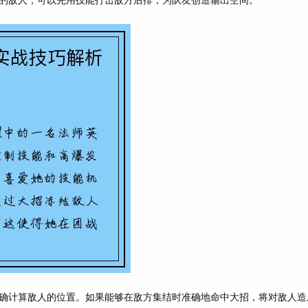
确计算敌人的位置。如果能够在敌方集结时准确地命中大招，将对敌人造