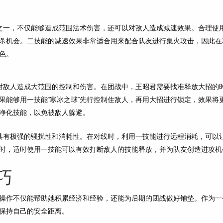
能之一，不仅能够造成范围法术伤害，还可以对敌人造成减速效果。合理使
杀机会。二技能的减速效果非常适合用来配合队友进行集火攻击，因此在
色。
够对敌人造成大范围的控制和伤害。在团战中，王昭君需要找准释放大招的
果能够用一技能“寒冰之球”先行控制住敌人，再用大招进行锁定，效果将
净化技能，以免被敌人躲避。
，具有极强的骚扰性和消耗性。在对线时，利用一技能进行远程消耗，可以
时，适时使用一技能可以有效打断敌人的技能释放，并为队友创造进攻机
巧
操作不仅能帮助她积累经济和经验，还能为后期的团战做好铺垫。作为一
保持自己的安全距离。