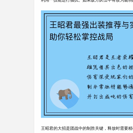
王昭君的大招是团战中的制胜关键，释放时需要精