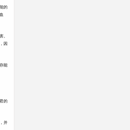
能的
血
害。
，因
存能
君的
，并