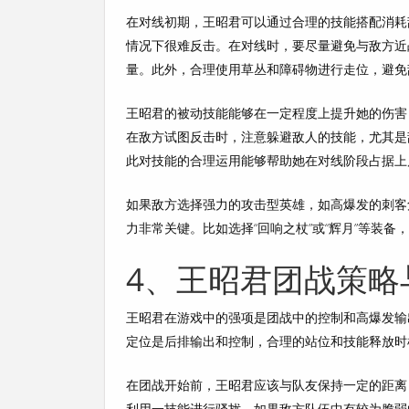
在对线初期，王昭君可以通过合理的技能搭配消耗
情况下很难反击。在对线时，要尽量避免与敌方近
量。此外，合理使用草丛和障碍物进行走位，避免
王昭君的被动技能能够在一定程度上提升她的伤害
在敌方试图反击时，注意躲避敌人的技能，尤其是
此对技能的合理运用能够帮助她在对线阶段占据上
如果敌方选择强力的攻击型英雄，如高爆发的刺客
力非常关键。比如选择“回响之杖”或“辉月”等装
4、王昭君团战策略
王昭君在游戏中的强项是团战中的控制和高爆发输
定位是后排输出和控制，合理的站位和技能释放时
在团战开始前，王昭君应该与队友保持一定的距离
利用一技能进行骚扰。如果敌方队伍中有较为脆弱