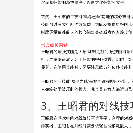
况调整技能的释放顺序，以最大化技能的效果。
首先，王昭君的二技能“凛冬已至”是她的核心技
技能可以有效打乱敌方阵型，为队友提供更好的击
时应尽量瞄准敌人的核心输出英雄或者敌方脆皮角
赏金船长网站
王昭君的最强技能是大招“冰封之刻”，该技能能
机，尽量保证敌人处于技能的中心位置。此时，如
显著。在使用技能时，需要注意敌方的位移技能和
王昭君的一技能“寒冰之球”是她的远程控制技能
人始终处于被压制的状态。尤其是在敌人靠近自己
3、王昭君的对线技
王昭君在游戏中的对线阶段至关重要，合理的对线
师英雄，王昭君在对线时需要依赖技能消耗敌人，