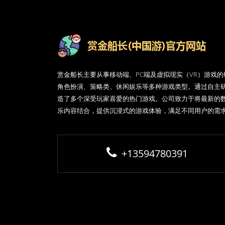
赏金船长主要从事移动端、PC端及虚拟现实（VR）游戏
角色扮演、策略类、休闲娱乐等多种游戏类型。通过自主
造了多个深受玩家喜爱的热门游戏。公司致力于将最新的
乐内容结合，提供沉浸式的游戏体验，满足不同用户的需
+13594780391