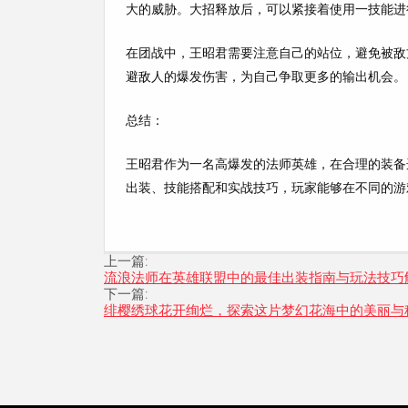
大的威胁。大招释放后，可以紧接着使用一技能进
在团战中，王昭君需要注意自己的站位，避免被敌
避敌人的爆发伤害，为自己争取更多的输出机会。
总结：
王昭君作为一名高爆发的法师英雄，在合理的装备
出装、技能搭配和实战技巧，玩家能够在不同的游
上一篇:
流浪法师在英雄联盟中的最佳出装指南与玩法技巧
下一篇:
绯樱绣球花开绚烂，探索这片梦幻花海中的美丽与