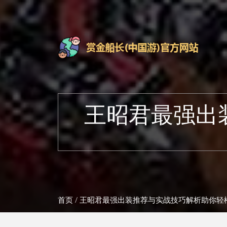
王昭君最强出
首页
/ 王昭君最强出装推荐与实战技巧解析助你轻