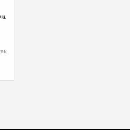
来规
理的