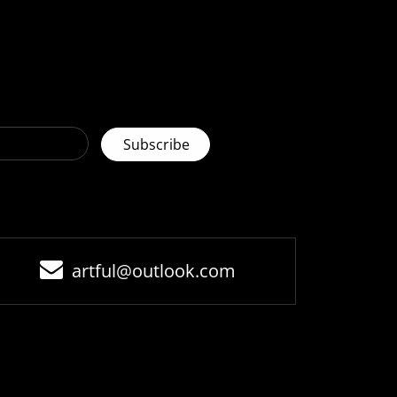
artful@outlook.com