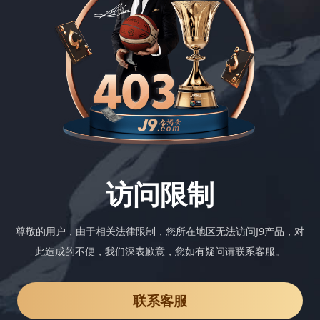
访问限制
尊敬的用户，由于相关法律限制，您所在地区无法访问J9产品，对
此造成的不便，我们深表歉意，您如有疑问请联系客服。
联系客服