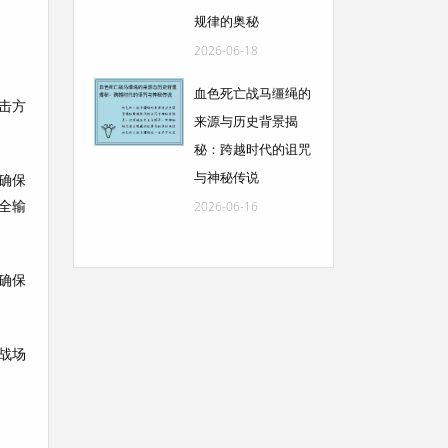
规律的奥秘
2026-06-18
血色死亡战马缰绳的
击方
来源与历史背景揭
秘：跨越时代的诅咒
与神秘传说
确保
全输
2026-06-16
确保
战场