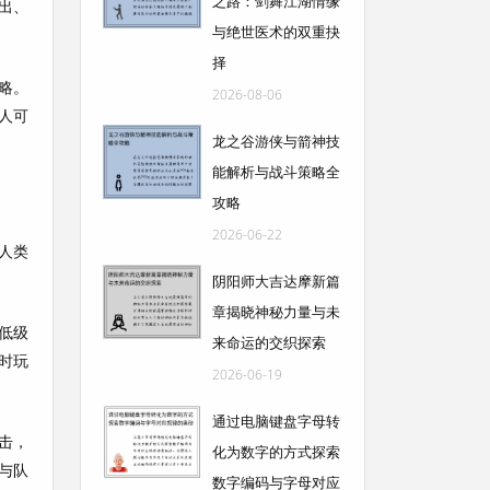
之路：剑舞江湖情缘
出、
与绝世医术的双重抉
择
略。
2026-08-06
人可
龙之谷游侠与箭神技
能解析与战斗策略全
攻略
2026-06-22
人类
阴阳师大吉达摩新篇
章揭晓神秘力量与未
低级
来命运的交织探索
时玩
2026-06-19
通过电脑键盘字母转
击，
化为数字的方式探索
与队
数字编码与字母对应