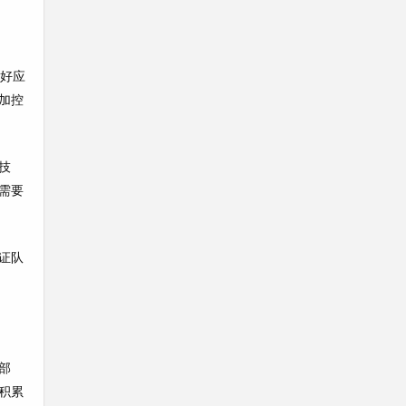
做好应
加控
技
需要
证队
部
积累