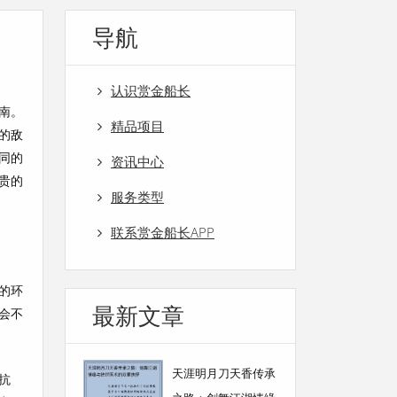
导航
认识赏金船长
南。
精品项目
的敌
同的
资讯中心
贵的
服务类型
联系赏金船长APP
的环
最新文章
会不
天涯明月刀天香传承
抗